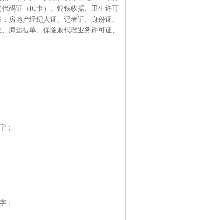
代码证（IC卡）、银钱收据、卫生许可
书，房地产经纪人证、记者证、身份证、
证、海运提单、保险兼代理业务许可证、
签字；
签字；