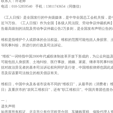
联系人：许老师
电话：010-52859540 手机：13811743654（同微信）
《工人日报》是全国发行的中央级媒体，是中华全国总工会机关报，是
近70万份。《工人日报》作为全国【各级人民法院、劳动争议仲裁机构
告最高级别的法院及劳动争议仲裁公告2万多则，是全国发布声明公告
维权是指维护个人或群体的合法权益。维权的范围可能包括人身损害、土
等民事纠纷，所进行的行政及司法诉讼。
“维权”一词特指中国2000年代威权体制改革开放下形成的，为公众利
可能包括人身损害、土地纠纷、医疗事故、婚姻、家庭、继承等民事纠
括对政治异见者的基本司法诉讼权利辩护及行使，中国维权律师也因此
否及应该要司法独立的相关倡议有关。
维权日，中国中央及各省市设有不同的“维权日”，从最早的（消费者）维权
日）及重庆市的“农民工维权日”，还有“职工维权日”。中国共青团也曾办
一：
遗失声明
如房屋所有权证、北京市公有住宅租赁合同、车辆购置税、保险代理人