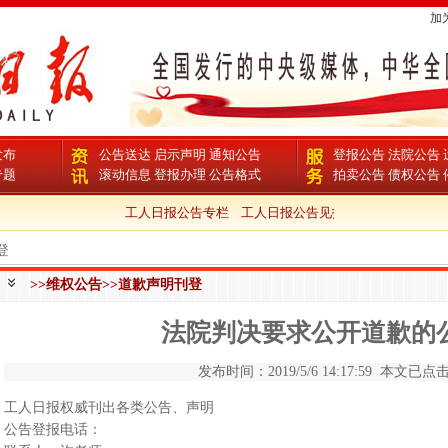
加
发布
公告送达
启示声明
通知公告
登报公告
法院公告
专题
滚动信息
登报办理
公告格式
拍卖公告
债权公告
工人日报公告专栏
工人日报公告见报周期
工人日报公告
登
>>维权公告>>道歉声明刊登
法院判决要求公开道歉的
发布时间：2019/5/6 14:17:59 本文已点击 
工人日报权威刊出各类公告、声明
公告登报电话：