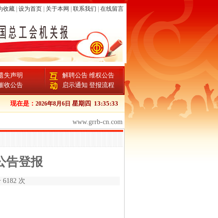
为收藏
|
设为首页
|
关于本网
|
联系我们
|
在线留言
遗失声明
解聘公告
维权公告
催收公告
启示通知
登报流程
电话
现在是：
星期四
13:35:34
2026年8月6日
www.grrb-cn.com
公告登报
6182 次