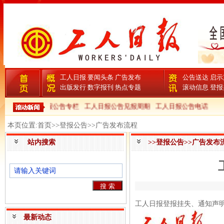
工人日报
要闻头条
广告发布
公告送达
启示
出版发行
数字报刊
热点专题
滚动信息
登报
工人日报公告专栏
工人日报公告见报周期
工人日报公告电话
本页位置:首页>>登报公告>>广告发布流程
站内搜索
>>登报公告>>广告发布
工人日报登报挂失、通知声明启示
最新动态