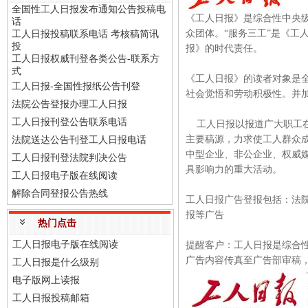
全国性工人日报发布通知公告投稿电
《工人日报》是综合性中央
话
众团体。“服务三工”是《工
工人日报投稿联系电话 考核稿简讯
投
报》的时代责任。
工人日报权威刊登各类公告-联系方
式
《工人日报》的读者对象是
工人日报-全国性报纸公告刊登
社会觉悟和劳动积极性。并
法院公告登报办理工人日报
工人日报刊登公告联系电话
工人日报以报道广大职工在
主要稿源，力求使工人群众
法院送达公告刊登工人日报电话
中型企业、非公企业、权威
工人日报刊登法院判决公告
具影响力的重大活动。
工人日报电子版在线阅读
解除合同登报公告热线
工人日报广告登报包括：法
报等广告
热门点击
工人日报电子版在线阅读
提醒客户：工人日报是综合
广告内容传真至广告部审稿
工人日报是什么级别
电子版网上读报
工人日报投稿邮箱