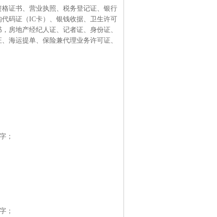
资格证书、营业执照、税务登记证、银行
代码证（IC卡）、银钱收据、卫生许可
书，房地产经纪人证、记者证、身份证、
证、海运提单、保险兼代理业务许可证、
签字；
签字；