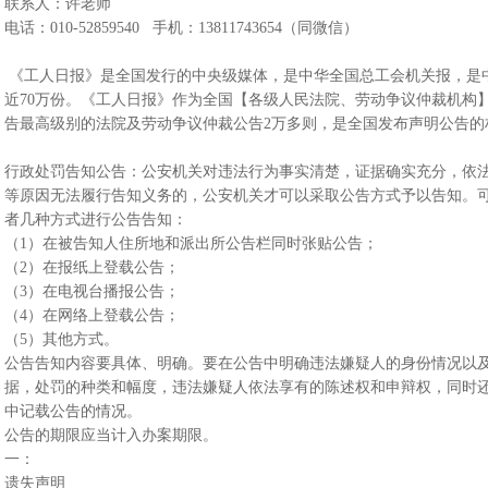
联系人：许老师
电话：010-52859540 手机：13811743654（同微信）
《工人日报》是全国发行的中央级媒体，是中华全国总工会机关报，是
近70万份。《工人日报》作为全国【各级人民法院、劳动争议仲裁机构
告最高级别的法院及劳动争议仲裁公告2万多则，是全国发布声明公告
行政处罚告知公告：公安机关对违法行为事实清楚，证据确实充分，依
等原因无法履行告知义务的，公安机关才可以采取公告方式予以告知。
者几种方式进行公告告知：
（1）在被告知人住所地和派出所公告栏同时张贴公告；
（2）在报纸上登载公告；
（3）在电视台播报公告；
（4）在网络上登载公告；
（5）其他方式。
公告告知内容要具体、明确。要在公告中明确违法嫌疑人的身份情况以
据，处罚的种类和幅度，违法嫌疑人依法享有的陈述权和申辩权，同时
中记载公告的情况。
公告的期限应当计入办案期限。
一：
遗失声明