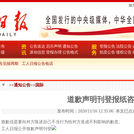
加
发布
公告送达
启示声明
通知公告
登报公告
法院公告
专题
滚动信息
登报办理
公告格式
拍卖公告
债权公告
见报周期
工人日报公告电话
>>通知公告>>国际
道歉声明刊登报纸
发布时间：2020/11/16 12:35:06 本文已点击
致歉信是要向对方陈述自己不当行为给对方造成不利影响的歉意。
工人日报公开致歉声明刊登