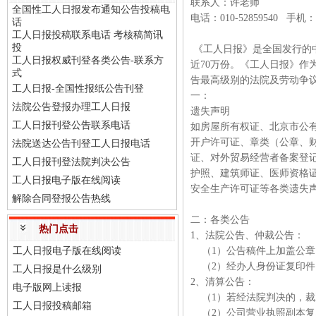
联系人：许老师
全国性工人日报发布通知公告投稿电
电话：010-52859540 手机：
话
工人日报投稿联系电话 考核稿简讯
投
《工人日报》是全国发行的
工人日报权威刊登各类公告-联系方
近70万份。《工人日报》作
式
告最高级别的法院及劳动争
工人日报-全国性报纸公告刊登
一：
法院公告登报办理工人日报
遗失声明
工人日报刊登公告联系电话
如房屋所有权证、北京市公
开户许可证、章类（公章、财
法院送达公告刊登工人日报电话
证、对外贸易经营者备案登
工人日报刊登法院判决公告
护照、建筑师证、医师资格
工人日报电子版在线阅读
安全生产许可证等各类遗失
解除合同登报公告热线
二：各类公告
热门点击
1、法院公告、仲裁公告：
工人日报电子版在线阅读
（1）公告稿件上加盖公
（2）经办人身份证复印
工人日报是什么级别
2、清算公告：
电子版网上读报
（1）若经法院判决的，裁
工人日报投稿邮箱
（2）公司营业执照副本复