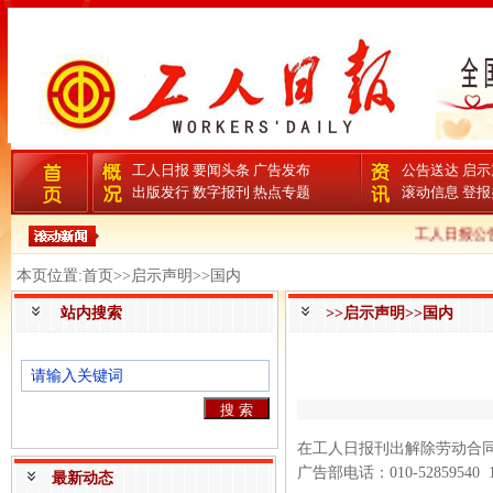
工人日报
要闻头条
广告发布
公告送达
启示
出版发行
数字报刊
热点专题
滚动信息
登报
工人日报公告
本页位置:首页>>启示声明>>国内
站内搜索
>>启示声明>>国内
在工人日报刊出解除劳动合
广告部电话：010-5285954
最新动态