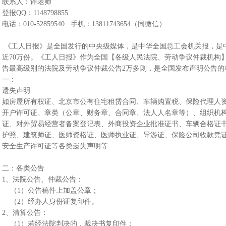
联系人：许老师
登报QQ：1148798855
电话：010-52859540 手机：13811743654（同微信）
《工人日报》是全国发行的中央级媒体，是中华全国总工会机关报，是
近70万份。《工人日报》作为全国【各级人民法院、劳动争议仲裁机构
告最高级别的法院及劳动争议仲裁公告2万多则，是全国发布声明公告
一：
遗失声明
如房屋所有权证、北京市公有住宅租赁合同、车辆购置税、保险代理人
开户许可证、章类（公章、财务章、合同章、法人人名章等）、组织机构
证、对外贸易经营者备案登记表、外商投资企业批准证书、车辆合格证
护照、建筑师证、医师资格证、医师执业证、导游证、保险公司收款凭
安全生产许可证等各类遗失声明等
二：各类公告
1、法院公告、仲裁公告：
（1）公告稿件上加盖公章；
（2）经办人身份证复印件。
2、清算公告：
（1）若经法院判决的，裁决书复印件；