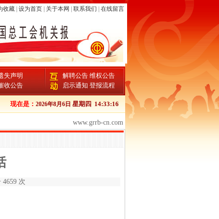
为收藏
|
设为首页
|
关于本网
|
联系我们
|
在线留言
遗失声明
解聘公告
维权公告
催收公告
启示通知
登报流程
现在是：
星期四
14:33:16
2026年8月6日
www.grrb-cn.com
话
4659 次