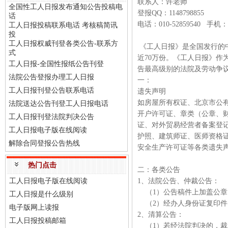
联系人：许老师
全国性工人日报发布通知公告投稿电
登报QQ：1148798855
话
电话：010-52859540 手机：
工人日报投稿联系电话 考核稿简讯
投
工人日报权威刊登各类公告-联系方
《工人日报》是全国发行的
式
近70万份。《工人日报》作
工人日报-全国性报纸公告刊登
告最高级别的法院及劳动争
法院公告登报办理工人日报
一：
工人日报刊登公告联系电话
遗失声明
如房屋所有权证、北京市公
法院送达公告刊登工人日报电话
开户许可证、章类（公章、财
工人日报刊登法院判决公告
证、对外贸易经营者备案登
工人日报电子版在线阅读
护照、建筑师证、医师资格
解除合同登报公告热线
安全生产许可证等各类遗失
热门点击
二：各类公告
工人日报电子版在线阅读
1、法院公告、仲裁公告：
（1）公告稿件上加盖公
工人日报是什么级别
（2）经办人身份证复印
电子版网上读报
2、清算公告：
工人日报投稿邮箱
（1）若经法院判决的，裁