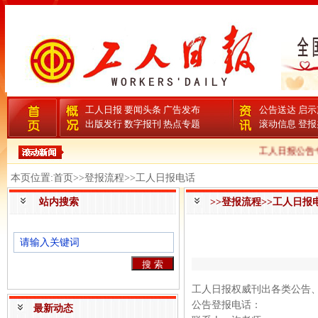
工人日报
要闻头条
广告发布
公告送达
启示
出版发行
数字报刊
热点专题
滚动信息
登报
工人日报公告专
本页位置:首页>>登报流程>>工人日报电话
站内搜索
>>登报流程>>工人日报
工人日报权威刊出各类公告
公告登报电话：
最新动态