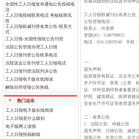
告最高级别的法院及劳动争
全国性工人日报发布通知公告投稿电
话
工人日报权威刊出各类公告
工人日报投稿联系电话 考核稿简讯
投
公告登报电话：
工人日报权威刊登各类公告-联系方
联系人：许老师
式
登报QQ：1148798855
工人日报-全国性报纸公告刊登
电话：010-52859540 手机：
法院公告登报办理工人日报
工人日报刊登公告联系电话
一：
法院送达公告刊登工人日报电话
遗失声明
工人日报刊登法院判决公告
如房屋所有权证、北京市公
工人日报电子版在线阅读
开户许可证、章类（公章、财
解除合同登报公告热线
证、对外贸易经营者备案登
护照、建筑师证、医师资格
热门点击
安全生产许可证等各类遗失
工人日报电子版在线阅读
二：各类公告
工人日报是什么级别
1、法院公告、仲裁公告：
电子版网上读报
遗失声明、注销公告、减资
工人日报投稿邮箱
清算公告、合并公告、分立