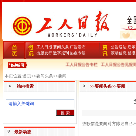
工人日报
要闻头条
广告发布
公告送达
启示
出版发行
数字报刊
热点专题
滚动信息
登报
工人日报公告专栏
工人日报公告见报周
本页位置:首页>>要闻头条>>要闻
站内搜索
>>要闻头条>>要闻
致歉信是要向对方陈述自己
最新动态