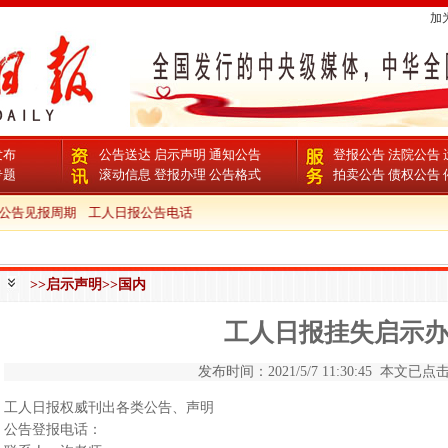
加
发布
公告送达
启示声明
通知公告
登报公告
法院公告
专题
滚动信息
登报办理
公告格式
拍卖公告
债权公告
公告见报周期
工人日报公告电话
>>启示声明>>国内
工人日报挂失启示
发布时间：2021/5/7 11:30:45 本文已点击 
工人日报权威刊出各类公告、声明
公告登报电话：