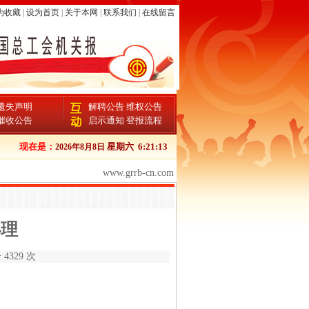
为收藏
|
设为首页
|
关于本网
|
联系我们
|
在线留言
遗失声明
解聘公告
维权公告
催收公告
启示通知
登报流程
现在是：
星期六
6:21:14
2026年8月8日
www.grrb-cn.com
办理
4329 次