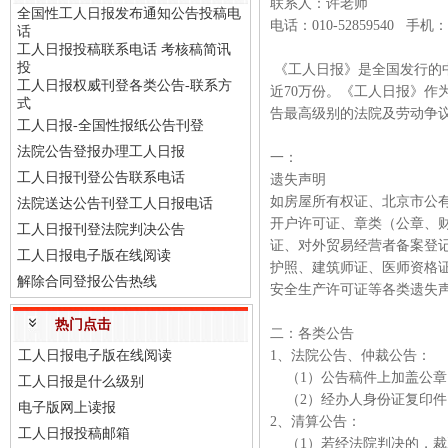
联系人：许老师
全国性工人日报发布通知公告投稿电
电话：010-52859540 手机：
话
工人日报投稿联系电话 考核稿简讯
投
《工人日报》是全国发行的
工人日报权威刊登各类公告-联系方
近70万份。《工人日报》作
式
告最高级别的法院及劳动争
工人日报-全国性报纸公告刊登
法院公告登报办理工人日报
一：
工人日报刊登公告联系电话
遗失声明
如房屋所有权证、北京市公
法院送达公告刊登工人日报电话
开户许可证、章类（公章、财
工人日报刊登法院判决公告
证、对外贸易经营者备案登
工人日报电子版在线阅读
护照、建筑师证、医师资格
解除合同登报公告热线
安全生产许可证等各类遗失
热门点击
二：各类公告
工人日报电子版在线阅读
1、法院公告、仲裁公告：
（1）公告稿件上加盖公
工人日报是什么级别
（2）经办人身份证复印
电子版网上读报
2、清算公告：
工人日报投稿邮箱
（1）若经法院判决的，裁