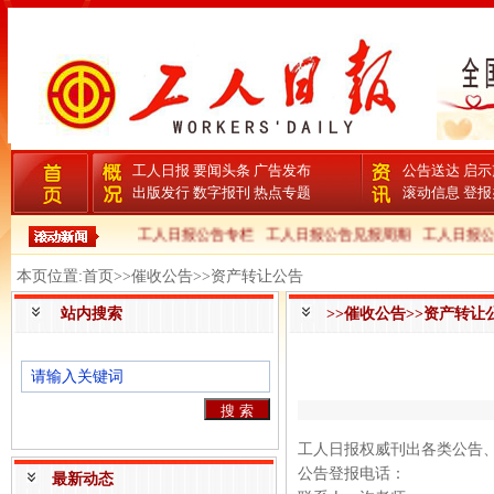
工人日报
要闻头条
广告发布
公告送达
启示
出版发行
数字报刊
热点专题
滚动信息
登报
工人日报公告专栏
工人日报公告见报周期
工人日报公
本页位置:首页>>催收公告>>资产转让公告
站内搜索
>>催收公告>>资产转让
工人日报权威刊出各类公告
公告登报电话：
最新动态