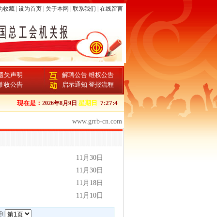
为收藏
|
设为首页
|
关于本网
|
联系我们
|
在线留言
遗失声明
解聘公告
维权公告
催收公告
启示通知
登报流程
现在是：
星期日
7:27:4
2026年8月9日
www.grrb-cn.com
11月30日
11月30日
11月18日
11月10日
到