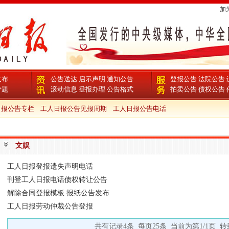
加
发布
公告送达
启示声明
通知公告
登报公告
法院公告
专题
滚动信息
登报办理
公告格式
拍卖公告
债权公告
报公告专栏
工人日报公告见报周期
工人日报公告电话
文娱
工人日报登报遗失声明电话
刊登工人日报电话债权转让公告
解除合同登报模板 报纸公告发布
工人日报劳动仲裁公告登报
共有记录4条 每页25条 当前为第1/1页 转