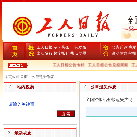
工人日报
要闻头条
广告发布
公告送达
启示
出版发行
数字报刊
热点专题
滚动信息
登报
工人日报公告专栏
工人日报公告见报周期
工人
本页位置:首页>>公章遗失作废
站内搜索
公章遗失作废
全国性报纸登报遗失声明
最新动态