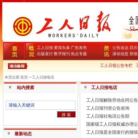
工人日报
要闻头条
广告发布
公告送达
启示
出版发行
数字报刊
热点专题
滚动信息
登报
工人日报公告专栏
工
本页位置:首页>>工人日报电话
站内搜索
工人日报电话
工人日报解除劳动合同公告
工人日报刊登公告咨询
工人日报社电话公告部
国家级工人日报权威办理公
工人日报是全国发行的报纸
最新动态