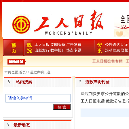
工人日报
要闻头条
广告发布
公告送达
启示
出版发行
数字报刊
热点专题
滚动信息
登报
工人日报公告专栏
工
本页位置:首页>>道歉声明刊登
站内搜索
道歉声明刊登
法院判决要求公开道歉的公
工人日报电话 致歉公告登
最新动态